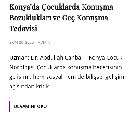
LINKS
Konya’da Çocuklarda Konuşma
Bozuklukları ve Geç Konuşma
Tedavisi
POSTED
EKIM 26, 2025
ADMIN
ON
Uzman: Dr. Abdullah Canbal – Konya Çocuk
Nörolojisi Çocuklarda konuşma becerisinin
gelişimi, hem sosyal hem de bilişsel gelişim
açısından kritik
KONYA’DA
DEVAMINI OKU
ÇOCUKLARDA
KONUŞMA
BOZUKLUKLARI
VE
GEÇ