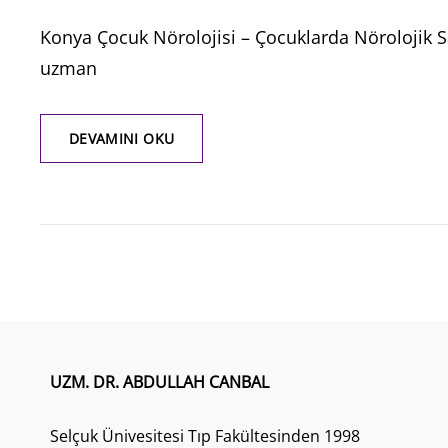
ON
Konya Çocuk Nörolojisi – Çocuklarda Nörolojik S
uzman
KONYA
DEVAMINI OKU
ÇOCUK
NÖROLOJISI
UZM. DR. ABDULLAH CANBAL
Selçuk Ünivesitesi Tıp Fakültesinden 1998