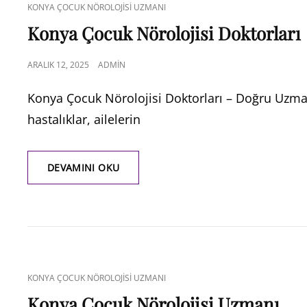
CAT
KONYA ÇOCUK NÖROLOJISI UZMANI
LINKS
Konya Çocuk Nörolojisi Doktorları
POSTED
ARALIK 12, 2025
ADMIN
ON
Konya Çocuk Nörolojisi Doktorları – Doğru Uzma
hastalıklar, ailelerin
KONYA
DEVAMINI OKU
ÇOCUK
NÖROLOJISI
DOKTORLARI
CAT
KONYA ÇOCUK NÖROLOJISI UZMANI
LINKS
Konya Çocuk Nörolojisi Uzmanı