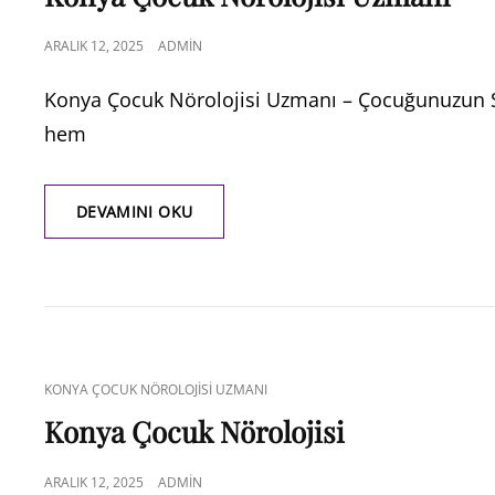
POSTED
ARALIK 12, 2025
ADMIN
ON
Konya Çocuk Nörolojisi Uzmanı – Çocuğunuzun Sağ
hem
KONYA
DEVAMINI OKU
ÇOCUK
NÖROLOJISI
UZMANI
CAT
KONYA ÇOCUK NÖROLOJISI UZMANI
LINKS
Konya Çocuk Nörolojisi
POSTED
ARALIK 12, 2025
ADMIN